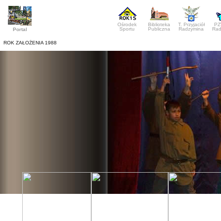
Ośrodek
Biblioteka
T. Przyjaciół
PZ
Sportu
Publiczna
Radzymina
Rad
Portal
ROK ZAŁOŻENIA 1988