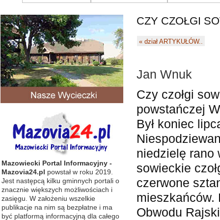
CZY CZOŁGI SO
«
dział ARTYKUŁÓW..
Jan Wnuk
Czy czołgi sow
powstańczej W
Był koniec lipc
Niespodziewan
niedzielę rano
Mazowiecki Portal Informacyjny -
sowieckie czoł
Mazovia24.pl
powstał w roku 2019.
czerwone sztan
Jest następcą kilku gminnych portali o
znacznie większych możliwościach i
mieszkańców. B
zasięgu. W założeniu wszelkie
publikacje na nim są bezpłatne i ma
Obwodu Rajski 
być platformą informacyjną dla całego