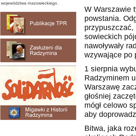
województwa mazowieckiego..
W Warszawie t
powstania. Od
przypuszczać,
sowieckich pój
nawoływały rad
wzywające po 
1 sierpnia wybu
Radzyminem uci
Warszawę zacz
głośniej zaczęt
mógł celowo s
aby doprowadzi
Bitwa, jaka roz