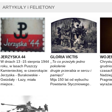
ARTYKUŁY i FELIETONY
JERZYSKA 44
GLORIA VICTIS
WOJE
W dniach 13 -15 sierpnia 1944
,,To co przeżyło jedno
Chrystu
roku, w lasach Puszczy
pokolenie
grudnio
Kamienieckiej, w czworokącie:
drugie przerabia w sercu i
czasach
Jerzyska - Burakowskie -
pamięci’’
Nadziej
Gwizdały - Łazy, miała
Mija 150 lat od wybuchu
Pragnie
miejsce..
Powstania Styczniowego..
wyrażan