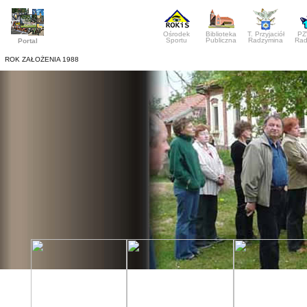
Ośrodek
Biblioteka
T. Przyjaciół
PZ
Sportu
Publiczna
Radzymina
Rad
Portal
ROK ZAŁOŻENIA 1988